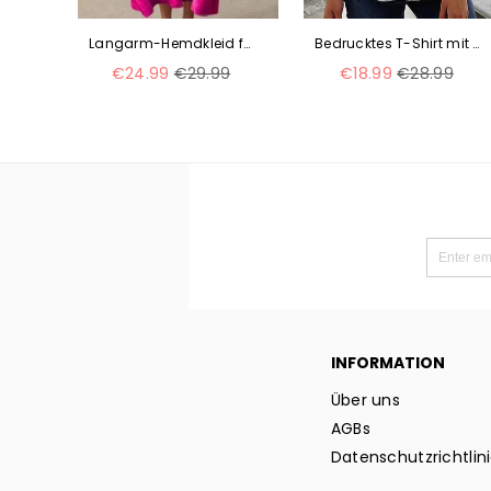
Damen Kurzarmbluse mit Streifen m300845
Langarm-Hemdkleid für Damen, lässig, Blumenmuster, 3D-Druck, lange Ärmel, m300911
Bedrucktes T-Shirt mit V-Ausschnitt und kurzen Ärmeln, Plissee-Knopfleiste, Unterhemd m300032
Normaler
Normaler
9
€24.99
€29.99
€18.99
€28.99
Preis
Preis
INFORMATION
Über uns
AGBs
Datenschutzrichtlin