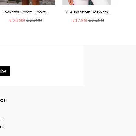
Lockeres Revers, Knopfleiste, Halbarm, einfarbig, Hemdkleid aus Baumwolle und Leinen M300155
V-Ausschnitt Reißverschluss Plus Size Damen Langarm Rollbare Ärmel Loses Hemd M300207
Normaler
Normaler
€20.99
€29.99
€17.99
€26.99
Preis
Preis
ICE
ns
ht