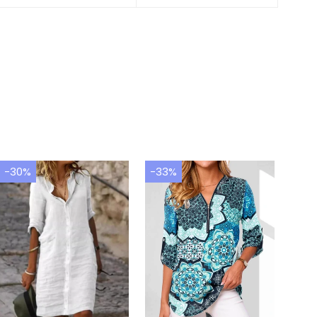
-30%
-33%
-40