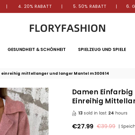
E | 4. 20% RABATT | 5. 50% RABATT | 6. GR
FLORYFASHION
GESUNDHEIT & SCHÖNHEIT
SPIELZEUG UND SPIELE
 einreihig mittellanger und langer Mantel m300614
Damen Einfarbig 
Einreihig Mittel
13
sold in last
24
hours
€27.99
€39.99
|
Speic
Normaler
Preis