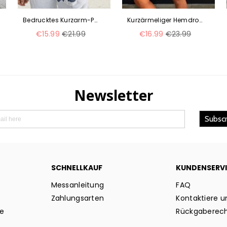
Bedrucktes Kurzarm-Pulloverhemd aus Baumwolle und Leinen mit V-Ausschnitt m300056
Kurzärmeliger Hemdrock aus Viskose im nordischen Wind m300062
Normaler
Normaler
€15.99
€21.99
€16.99
€23.99
Preis
Preis
SCHNELLKAUF
KUNDENSERV
Messanleitung
FAQ
Zahlungsarten
Kontaktiere u
ie
Rückgaberec