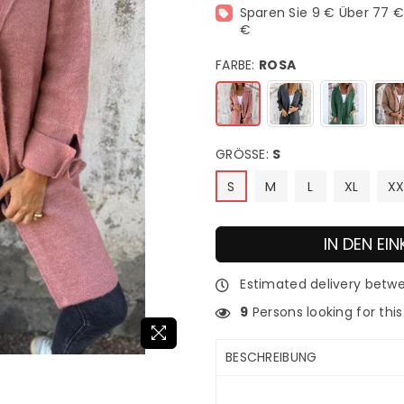
Sparen Sie 9 € Über 77 € 
€
FARBE:
ROSA
GRÖSSE:
S
S
M
L
XL
XX
IN DEN E
Estimated delivery bet
9
Persons looking for thi
BESCHREIBUNG