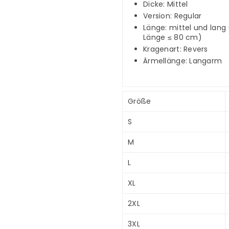
Dicke: Mittel
Version: Regular
Länge: mittel und lang
Länge ≤ 80 cm)
Kragenart: Revers
Ärmellänge: Langarm
Größe
S
M
L
XL
2XL
3XL