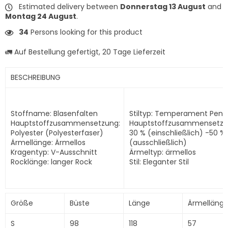
Estimated delivery between
Donnerstag 13 August
and
Montag 24 August
.
34
Persons looking for this product
🚛 Auf Bestellung gefertigt, 20 Tage Lieferzeit
BESCHREIBUNG
Stoffname: Blasenfalten
Stiltyp: Temperament Pend
Hauptstoffzusammensetzung:
Hauptstoffzusammensetzu
Polyester (Polyesterfaser)
30 % (einschließlich) -50 %
Ärmellänge: Ärmellos
(ausschließlich)
Kragentyp: V-Ausschnitt
Ärmeltyp: ärmellos
Rocklänge: langer Rock
Stil: Eleganter Stil
Größe
Büste
Länge
Ärmelläng
S
98
118
57