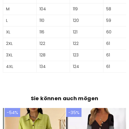
M
104
119
58
L
110
120
59
XL
116
121
60
2XL
122
122
61
3XL
128
123
61
4XL
134
124
61
Sie können auch mögen
-54%
-35%