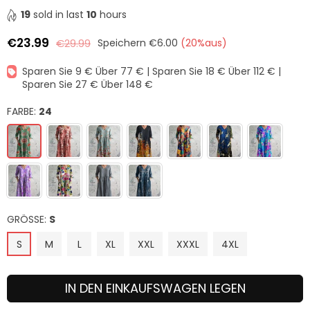
19
sold in last
10
hours
€23.99
€29.99
Speichern
€6.00
(
20
%aus)
Normaler
Preis
Sparen Sie 9 € Über 77 € | Sparen Sie 18 € Über 112 € |
Sparen Sie 27 € Über 148 €
FARBE:
24
GRÖSSE:
S
S
M
L
XL
XXL
XXXL
4XL
IN DEN EINKAUFSWAGEN LEGEN