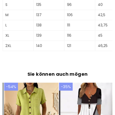
S
135
96
40
M
137
106
42,5
L
138
111
43,75
XL
139
116
45
2XL
140
121
46,25
Sie können auch mögen
-54%
-35%