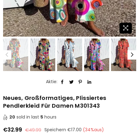
Aktie:
Neues, Großformatiges, Plissiertes
Pendlerkleid Für Damen M301343
20
sold in last
5
hours
€32.99
€49.99
Speichern
€17.00
(
34
%aus)
Normaler
Preis