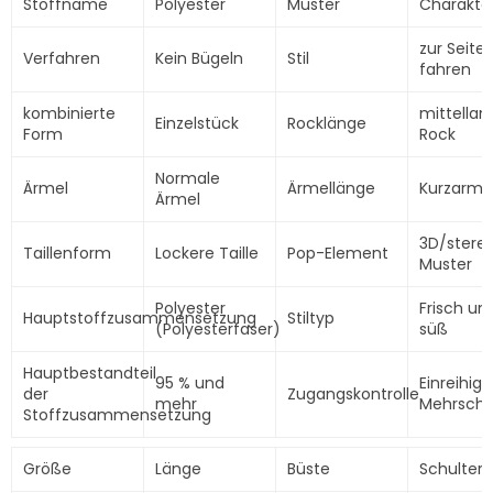
Stoffname
Polyester
Muster
Charakte
zur Seite
Verfahren
Kein Bügeln
Stil
fahren
kombinierte
mittellan
Einzelstück
Rocklänge
Form
Rock
Normale
Ärmel
Ärmellänge
Kurzarm
Ärmel
3D/stere
Taillenform
Lockere Taille
Pop-Element
Muster
Polyester
Frisch un
Hauptstoffzusammensetzung
Stiltyp
(Polyesterfaser)
süß
Hauptbestandteil
95 % und
Einreihige
der
Zugangskontrolle
mehr
Mehrschn
Stoffzusammensetzung
Größe
Länge
Büste
Schulterb