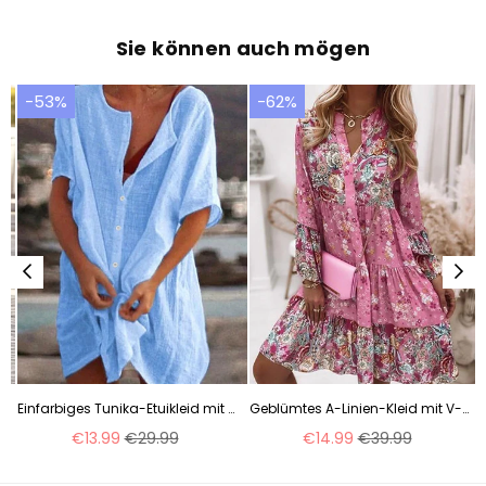
Sie können auch mögen
-53%
-62%
 und Rundhalsausschnitt, m300890
Einfarbiges Tunika-Etuikleid mit V-Ausschnitt über dem Knie m161503789
Geblümtes A-Linien-Kleid mit V-Ausschnitt und 3/4-Ärmeln über dem Knie m161507179
Normaler
Normaler
€13.99
€29.99
€14.99
€39.99
Preis
Preis