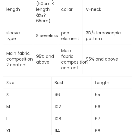
(50cm <
length
length
collar
V-neck
â‰?
65cm)
sleeve
pop
3D/stereoscopic
Sleeveless
type
element
pattern
Main
Main fabric
95% and
fabric
composition
95% and above
above
composition
2 content
content
Size
Bust
Length
S
96
65
M
102
66
L
108
67
XL
114
68