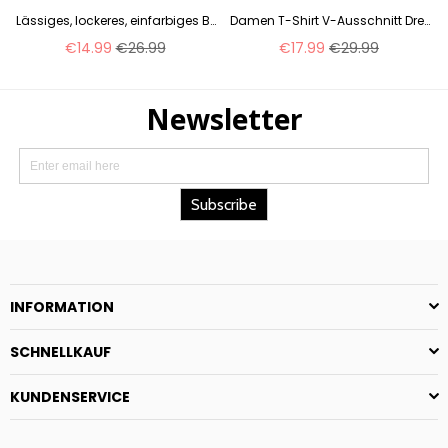
ße pullover frauen kleidung T m301359
Lässiges, lockeres, einfarbiges Button-Down-T-Shirt mit V-Ausschnitt und langen Ärmeln für Damen m300410
Damen T-Shirt V-Ausschnitt Drei-Knopf 3D-Druck Kurzarm m300477
Normaler
Normaler
€14.99
€26.99
€17.99
€29.99
Preis
Preis
INFORMATION
SCHNELLKAUF
KUNDENSERVICE