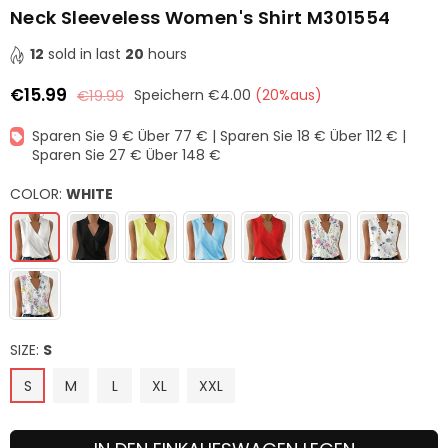
Neck Sleeveless Women's Shirt M301554
12
sold in last
20
hours
€15.99
€19.99
Speichern
€4.00
(
20
%aus)
Normaler
Preis
Sparen Sie 9 € Über 77 € | Sparen Sie 18 € Über 112 € |
Sparen Sie 27 € Über 148 €
COLOR:
WHITE
SIZE:
S
S
M
L
XL
XXL