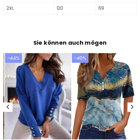
2XL
120
69
Sie können auch mögen
-44%
-40%