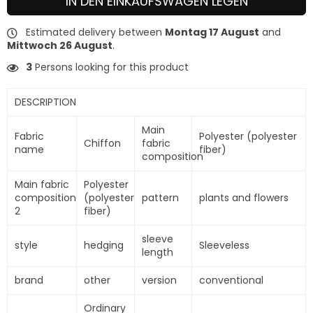
IN DEN EINKAUFSWAGEN LEGEN
Estimated delivery between
Montag 17 August
and
Mittwoch 26 August
.
3
Persons looking for this product
DESCRIPTION
Main
Fabric
Polyester (polyester
Chiffon
fabric
name
fiber)
composition
Main fabric
Polyester
composition
(polyester
pattern
plants and flowers
2
fiber)
sleeve
style
hedging
Sleeveless
length
brand
other
version
conventional
Ordinary