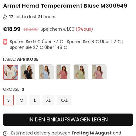
Ärmel Hemd Temperament Bluse M300949
17
sold in last
21
hours
€18.99
€19.99
Speichern
€1.00
(
5
%aus)
Normaler
Preis
Sparen Sie 9 € Über 77 € | Sparen Sie 18 € Über 112 € |
Sparen Sie 27 € Über 148 €
FARBE:
APRIKOSE
GRÖSSE:
S
S
M
L
XL
XXL
IN DEN EINKAUFSWAGEN LEGEN
Estimated delivery between
Freitag 14 August
and