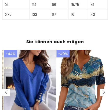
XL
114
66
15,75
41
XXL
122
67
16
42
Sie können auch mögen
-44%
-40%