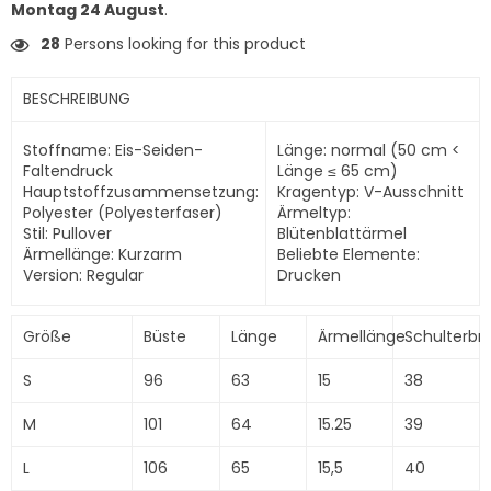
Montag 24 August
.
28
Persons looking for this product
BESCHREIBUNG
Stoffname: Eis-Seiden-
Länge: normal (50 cm <
Faltendruck
Länge ≤ 65 cm)
Hauptstoffzusammensetzung:
Kragentyp: V-Ausschnitt
Polyester (Polyesterfaser)
Ärmeltyp:
Stil: Pullover
Blütenblattärmel
Ärmellänge: Kurzarm
Beliebte Elemente:
Version: Regular
Drucken
Größe
Büste
Länge
Ärmellänge
Schulterbre
S
96
63
15
38
M
101
64
15.25
39
L
106
65
15,5
40