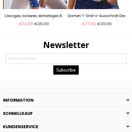
ße pullover frauen kleidung T m301359
Lässiges, lockeres, einfarbiges Button-Down-T-Shirt mit V-Ausschnitt und langen Ärmeln für Damen m300410
Damen T-Shirt V-Ausschnitt Drei-Knopf 3D-Druck Kurzarm m300477
Normaler
Normaler
€14.99
€26.99
€17.99
€29.99
Preis
Preis
INFORMATION
SCHNELLKAUF
KUNDENSERVICE