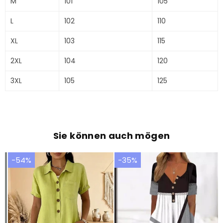
M
101
105
L
102
110
XL
103
115
2XL
104
120
3XL
105
125
Sie können auch mögen
-54%
-35%