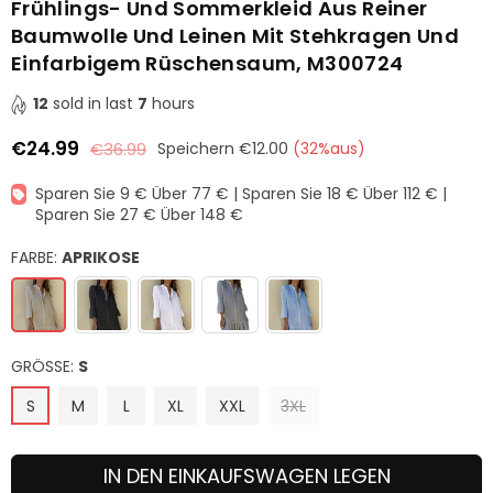
Frühlings- Und Sommerkleid Aus Reiner
Baumwolle Und Leinen Mit Stehkragen Und
Einfarbigem Rüschensaum, M300724
12
sold in last
7
hours
€24.99
€36.99
Speichern
€12.00
(
32
%aus)
Normaler
Preis
Sparen Sie 9 € Über 77 € | Sparen Sie 18 € Über 112 € |
Sparen Sie 27 € Über 148 €
FARBE:
APRIKOSE
GRÖSSE:
S
S
M
L
XL
XXL
3XL
IN DEN EINKAUFSWAGEN LEGEN