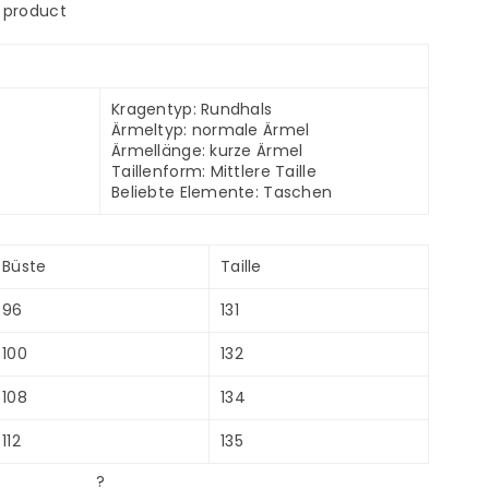
s product
Kragentyp: Rundhals
Ärmeltyp: normale Ärmel
Ärmellänge: kurze Ärmel
Taillenform: Mittlere Taille
Beliebte Elemente: Taschen
Büste
Taille
96
131
100
132
108
134
112
135
?