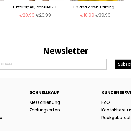
Einfarbiges, lockeres Kurzarmkleid aus Baumwolle und Leinen mit Rundhalsausschnitt m300570
Up and down splicing pocket size printing large wide dress m302623-3
Normaler
Normaler
€20.99
€29.99
€18.99
€39.99
Preis
Preis
SCHNELLKAUF
KUNDENSERV
Messanleitung
FAQ
Zahlungsarten
Kontaktiere u
ie
Rückgaberec