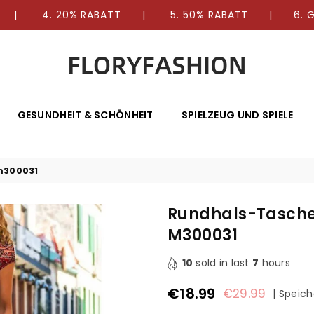
E | 4. 20% RABATT | 5. 50% RABATT | 6. GR
FLORYFASHION
GESUNDHEIT & SCHÖNHEIT
SPIELZEUG UND SPIELE
m300031
Rundhals-Tasche
M300031
10
sold in last
7
hours
€18.99
€29.99
|
Speich
Normaler
Preis