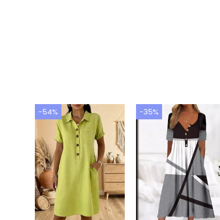
-54%
-35%