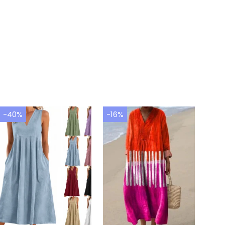
-40%
-16%
-35