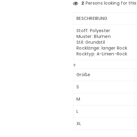
2
Persons looking for thi
BESCHREIBUNG
Stoff: Polyester
Muster: Blumen
Stil: Grundstil
Rocklänge: langer Rock
Rocktyp: A-Linien-Rock
?
Größe
S
M
L
XL