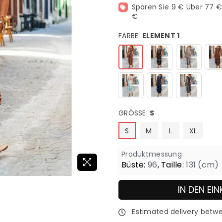
Sparen Sie 9 € Über 77 € 
€
FARBE:
ELEMENT 1
GRÖSSE:
S
S
M
L
XL
Produktmessung
Büste:
96
,
Taille:
131
(cm)
IN DEN E
Estimated delivery bet