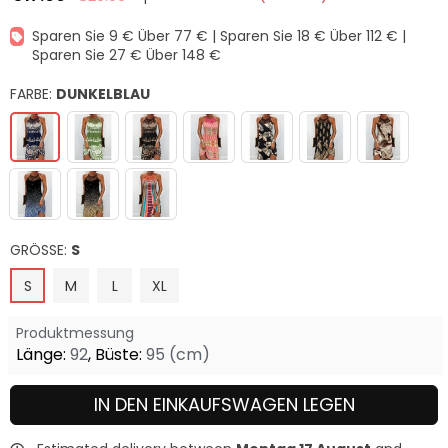
Normaler
Preis
Sparen Sie 9 € Über 77 € | Sparen Sie 18 € Über 112 € |
Sparen Sie 27 € Über 148 €
FARBE:
DUNKELBLAU
GRÖSSE:
S
S
M
L
XL
Produktmessung
Länge:
92
,
Büste:
95
(cm)
IN DEN EINKAUFSWAGEN LEGEN