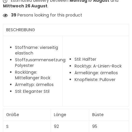
Estimated delivery between
Montag 17 August
and
Mittwoch 26 August
.
39
Persons looking for this product
BESCHREIBUNG
Stoffname: vierseitig
elastisch
Stil: Halfter
Stoffzusammensetzung:
Polyester
Rocktyp: A-Linien-Rock
Rocklänge:
Ärmellänge: ärmellos
Mittellanger Rock
Knopfleiste: Pullover
Ärmeltyp: ärmellos
Stil: Eleganter Stil
Größe
Länge
Büste
S
92
95