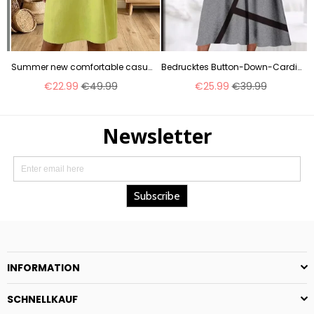
Summer new comfortable casual pocket cotton women's dress m302972
Bedrucktes Button-Down-Cardigan-Kleid mit Taschen m300714
Normaler
Normaler
€22.99
€49.99
€25.99
€39.99
Preis
Preis
INFORMATION
SCHNELLKAUF