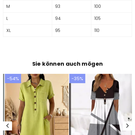
M
93
100
L
94
105
XL
95
110
Sie können auch mögen
-54%
-35%