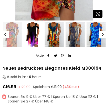
Aktie:
Neues Bedrucktes Elegantes Kleid M300194
5
sold in last
6
hours
€16.99
€29.99
Speichern
€13.00
(
43
%aus)
Normaler
Preis
Sparen Sie 9 € Über 77 € | Sparen Sie 18 € Über 112 € |
Sparen Sie 27 € Über 148 €