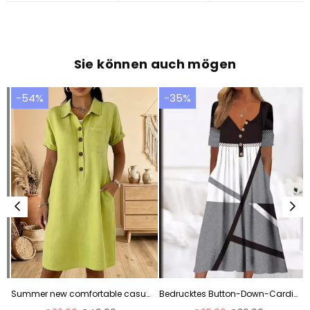
Sie können auch mögen
-54%
-35%
Summer new comfortable casual pocket cotton women's dress m302972
Bedrucktes Button-Down-Cardigan-Kleid mit Taschen m300714