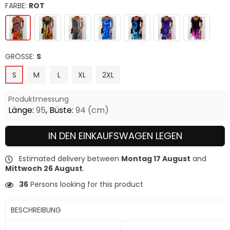
FARBE:
ROT
GRÖSSE:
S
S
M
L
XL
2XL
Produktmessung
Länge:
95
,
Büste:
94
(cm)
IN DEN EINKAUFSWAGEN LEGEN
Estimated delivery between
Montag 17 August
and
Mittwoch 26 August
.
36
Persons looking for this product
BESCHREIBUNG