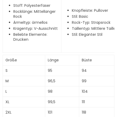
Stoff: Polyesterfaser
Knopfleiste: Pullover
Rocklänge: Mittellanger
Rock
Stil: Basic
Ärmeltyp: ärmellos
Rock-Typ: Strapsrock
Kragentyp: V-Ausschnitt
Taillentyp: Mittlere Taille
Beliebte Elemente:
Stil: Eleganter Stil
Drucken
Größe
Länge
Büste
S
95
94
M
96,5
99
L
98
104
XL
99,5
111
2XL
101
118