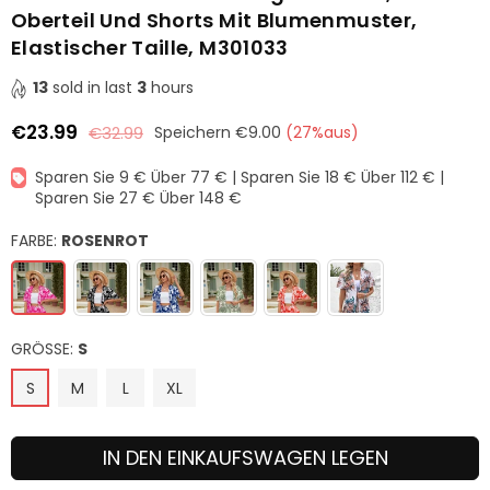
Oberteil Und Shorts Mit Blumenmuster,
Elastischer Taille, M301033
13
sold in last
3
hours
€23.99
€32.99
Speichern
€9.00
(
27
%aus)
Normaler
Preis
Sparen Sie 9 € Über 77 € | Sparen Sie 18 € Über 112 € |
Sparen Sie 27 € Über 148 €
FARBE:
ROSENROT
GRÖSSE:
S
S
M
L
XL
IN DEN EINKAUFSWAGEN LEGEN