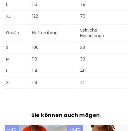
L
116
78
5
XL
122
79
6
Seitliche
Größe
Hüftumfang
T
Hosenlänge
S
106
38
6
M
110
39
6
L
114
40
6
XL
118
41
7
Sie können auch mögen
-16%
-34%