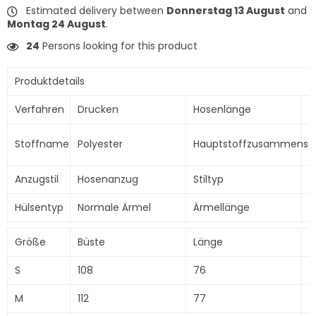
Estimated delivery between
Donnerstag 13 August
and
Montag 24 August
.
24
Persons looking for this product
Produktdetails
Verfahren
Drucken
Hosenlänge
D
P
Stoffname
Polyester
Hauptstoffzusammense
(
Anzugstil
Hosenanzug
Stiltyp
F
Hülsentyp
Normale Ärmel
Ärmellänge
V
Größe
Büste
Länge
S
S
108
76
5
M
112
77
5