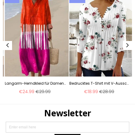
mit Streifen m300845
Langarm-Hemdkleid für Damen, lässig, Blumenmuster, 3D-Druck, lange Ärmel, m300911
Bedrucktes T-Shirt mit V-Ausschnitt und kurzen Ärmeln, Plissee-Knopfleiste, Unterhemd m300032
Normaler
Normaler
€24.99
€29.99
€18.99
€28.99
Preis
Preis