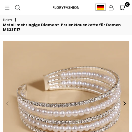
0
FLORYFASHION
Heim
|
Metall mehrlagige Diamant-Perlenklauenkette für Damen
M3331117