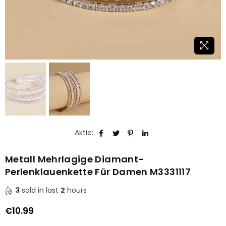
Aktie:
Metall Mehrlagige Diamant-
Perlenklauenkette Für Damen M3331117
3
sold in last
2
hours
€10.99
Normaler
Preis