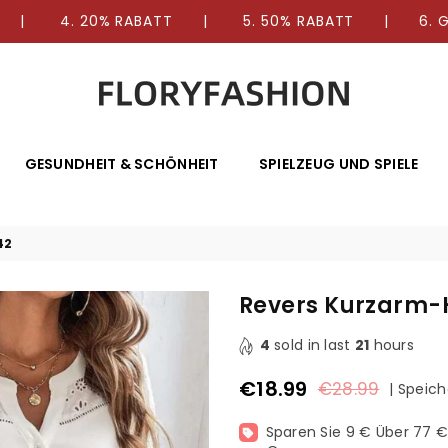
E | 4. 20% RABATT | 5. 50% RABATT | 6. GR
FLORYFASHION
GESUNDHEIT & SCHÖNHEIT
SPIELZEUG UND SPIELE
42
Revers Kurzarm
4
sold in last
21
hours
€18.99
€28.99
|
Speich
Normaler
Preis
Sparen Sie 9 € Über 77 € 