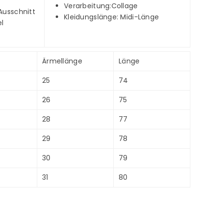
Verarbeitung:Collage
Ausschnitt
Kleidungslänge: Midi-Länge
l
Ärmellänge
Länge
25
74
26
75
28
77
29
78
30
79
31
80