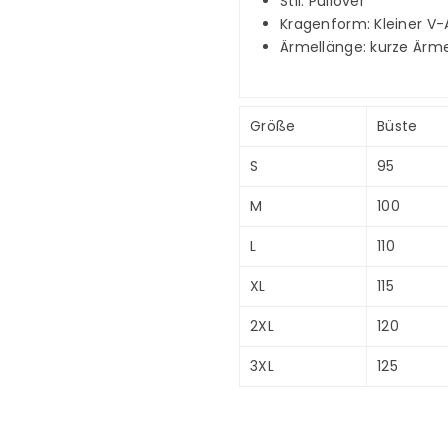
Stil: Pullover
Kragenform: Kleiner V-
Ärmellänge: kurze Ärme
Größe
Büste
S
95
M
100
L
110
XL
115
2XL
120
3XL
125