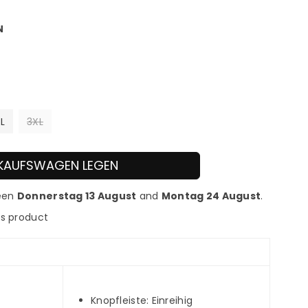
L
3XL
INKAUFSWAGEN LEGEN
ween
Donnerstag 13 August
and
Montag 24 August
.
is product
Knopfleiste: Einreihig