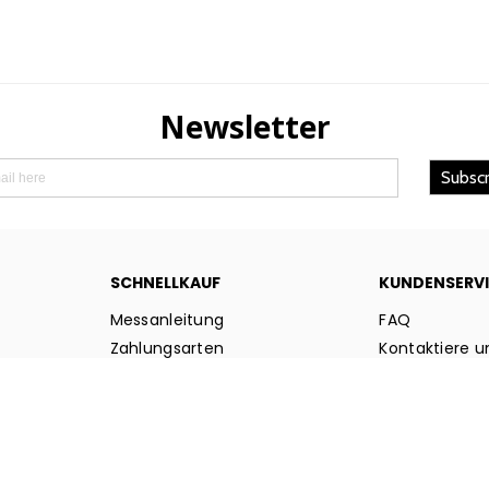
Preis
Preis
SCHNELLKAUF
KUNDENSERV
Messanleitung
FAQ
Zahlungsarten
Kontaktiere u
ie
Rückgaberec
© 2025 floryfashion.com. Alle Rechte vorbehalten.