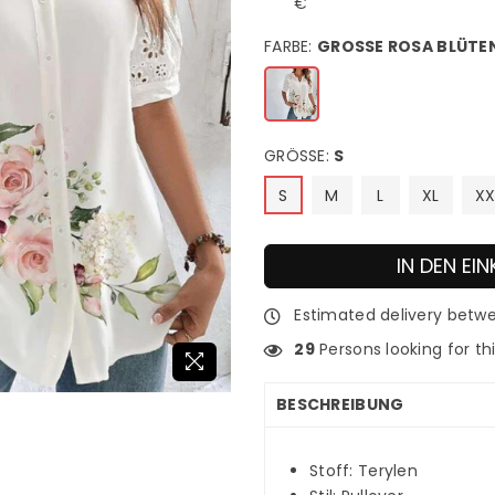
€
FARBE:
GROSSE ROSA BLÜTEN
GRÖSSE:
S
S
M
L
XL
XX
IN DEN E
Estimated delivery bet
29
Persons looking for th
BESCHREIBUNG
Stoff: Terylen