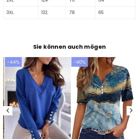
3XL
132
78
65
Sie können auch mögen
-44%
-40%