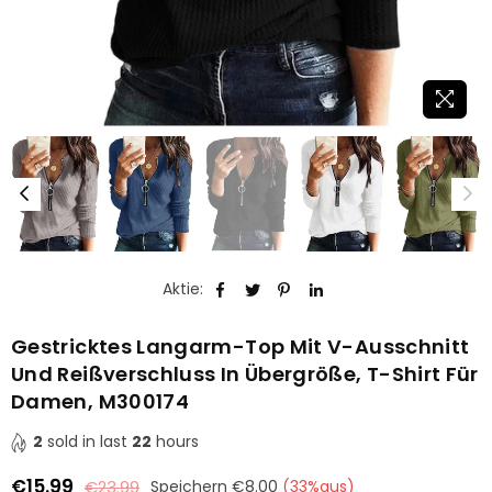
Aktie:
Gestricktes Langarm-Top Mit V-Ausschnitt
Und Reißverschluss In Übergröße, T-Shirt Für
Damen, M300174
2
sold in last
22
hours
€15.99
€23.99
Speichern
€8.00
(
33
%aus)