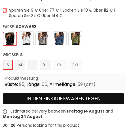
Normaler
Preis
Sparen Sie 9 € Über 77 € | Sparen Sie 18 € Über 112 € |
Sparen Sie 27 € Über 148 €
FARBE:
SCHWARZ
GRÖSSE:
S
S
M
L
XL
XXL
3XL
Produktmessung
Büste:
95
,
Länge:
66
,
Ärmellänge:
59
(cm)
IN DEN EINKAUFSWAGEN LEGEN
Estimated delivery between
Freitag 14 August
and
Montag 24 August
.
28
Persons looking for this product