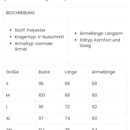
BESCHREIBUNG
Stoff: Polyester
Ärmellänge: Langarm
Kragentyp: V-Ausschnitt
Stiltyp: Komfort und
Ärmeltyp: normale
lässig
Ärmel
Größe
Büste
Länge
Ärmellänge
S
95
66
59
M
100
68
60
L
110
72
62
XL
117
74
63
2XL
124
76
64