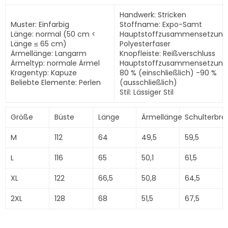
Handwerk: Stricken
Muster: Einfarbig
Stoffname: Expo-Samt
Länge: normal (50 cm <
Hauptstoffzusammensetzung
Länge ≤ 65 cm)
Polyesterfaser
Ärmellänge: Langarm
Knopfleiste: Reißverschluss
Ärmeltyp: normale Ärmel
Hauptstoffzusammensetzung
Kragentyp: Kapuze
80 % (einschließlich) -90 %
Beliebte Elemente: Perlen
(ausschließlich)
Stil: Lässiger Stil
Größe
Büste
Länge
Ärmellänge
Schulterbrei
M
112
64
49,5
59,5
L
116
65
50,1
61,5
XL
122
66,5
50,8
64,5
2XL
128
68
51,5
67,5