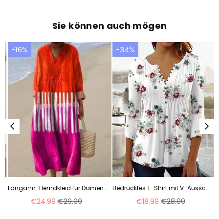
Sie können auch mögen
-16%
-34%
mit Streifen m300845
Langarm-Hemdkleid für Damen, lässig, Blumenmuster, 3D-Druck, lange Ärmel, m300911
Bedrucktes T-Shirt mit V-Ausschnitt und kurzen Ärmeln, Plissee-Knopfleiste, Unterhemd m300032
Normaler
Normaler
€24.99
€29.99
€18.99
€28.99
Preis
Preis