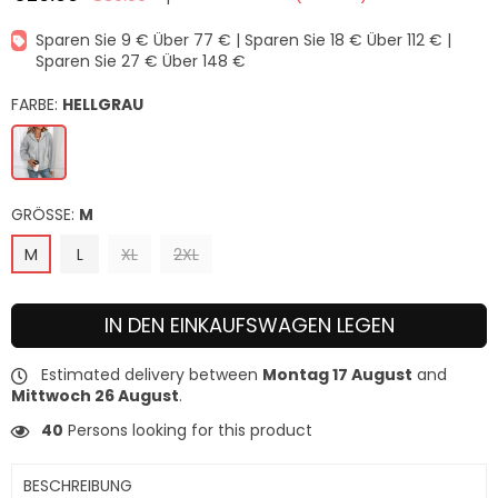
Normaler
Preis
Sparen Sie 9 € Über 77 € | Sparen Sie 18 € Über 112 € |
Sparen Sie 27 € Über 148 €
FARBE:
HELLGRAU
GRÖSSE:
M
M
L
XL
2XL
IN DEN EINKAUFSWAGEN LEGEN
Estimated delivery between
Montag 17 August
and
Mittwoch 26 August
.
40
Persons looking for this product
BESCHREIBUNG