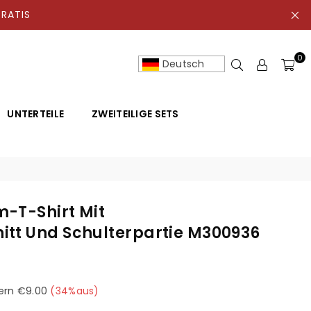
ATIS
0
Deutsch
UNTERTEILE
ZWEITEILIGE SETS
-T-Shirt Mit
tt Und Schulterpartie M300936
ern
€9.00
(
34
%aus)