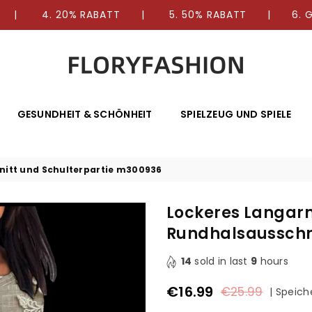
E | 4. 20% RABATT | 5. 50% RABATT | 6. GR
FLORYFASHION
GESUNDHEIT & SCHÖNHEIT
SPIELZEUG UND SPIELE
nitt und Schulterpartie m300936
Lockeres Langarm
Rundhalsausschni
14
sold in last
9
hours
€16.99
€25.99
|
Speich
Normaler
Preis