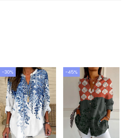
-30%
-45%
-30