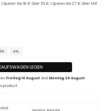
| Sparen Sie 18 € Über 112 € | Sparen Sie 27 € Über 148
3XL
4XL
INKAUFSWAGEN LEGEN
ween
Freitag 14 August
and
Montag 24 August
.
is product
mitat
Version: Regular