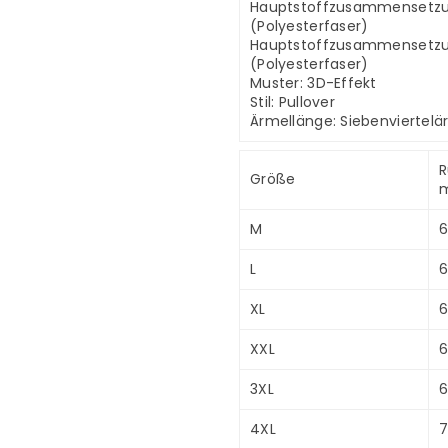
Hauptstoffzusammensetzun
(Polyesterfaser)
Hauptstoffzusammensetzun
(Polyesterfaser)
Muster: 3D-Effekt
Stil: Pullover
Ärmellänge: Siebenviertelä
R
Größe
m
M
6
L
XL
XXL
3XL
4XL