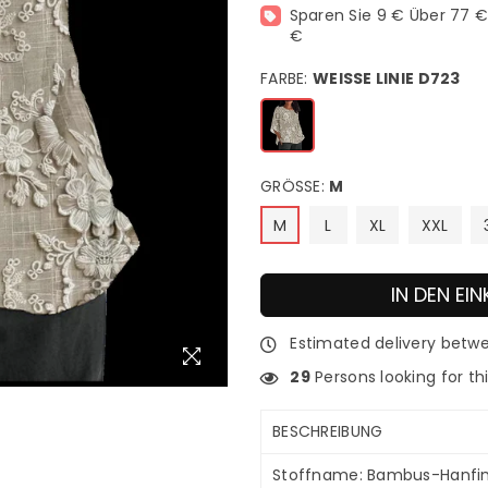
Sparen Sie 9 € Über 77 € 
€
FARBE:
WEISSE LINIE D723
GRÖSSE:
M
M
L
XL
XXL
IN DEN E
Estimated delivery bet
29
Persons looking for th
BESCHREIBUNG
Stoffname: Bambus-Hanfi