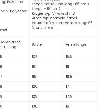
g: Polyester
Länge: mittel und lang (65 cm <
Länge ≤ 80 cm)
g 2: Polyester
Kragentyp: V-Ausschnitt
Ärmeltyp: normale Ärmel
Hauptstoffzusammensetzung: 95
% und mehr
rmel
ückenlänge
Büste
Ärmellänge
ittellang
5
105
15,5
66
110
16
67
115
16,5
68
120
17
69
125
17,5
70
130
18