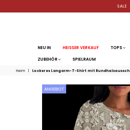
SAL
NEU IN
HEISSER VERKAUF
TOPS
ZUBEHÖR
SPIELRAUM
Heim
|
Lockeres Langarm-T-Shirt mit Rundhalsaussch
ANGEBOT