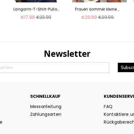
Langarm-T-Shirt-Pullover mit V-Ausschnitt, Stern-Batikmuster und Perlmuttknöpfen m300609
Frauen sommer kleine V-ausschnitt mit langen ärmeln casual temperament T-shirt lange ärmeln m301363
Normaler
Normaler
€17.99
€23.99
€20.99
€29.99
Preis
Preis
SCHNELLKAUF
KUNDENSERV
Messanleitung
FAQ
Zahlungsarten
Kontaktiere u
ie
Rückgaberec