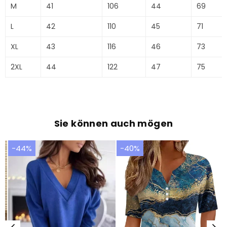
M
41
106
44
69
L
42
110
45
71
XL
43
116
46
73
2XL
44
122
47
75
Sie können auch mögen
-44%
-40%