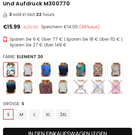
Und Aufdruck M300770
3
sold in last
22
hours
€15.99
€29.99
Speichern
€14.00
(
46
%aus)
Normaler
Preis
Sparen Sie 9 € Über 77 € | Sparen Sie 18 € Über 112 € |
Sparen Sie 27 € Über 148 €
FARBE:
ELEMENT 30
GRÖSSE:
S
S
M
L
XL
2XL
IN DEN EINKAUFSWAGEN LEGEN