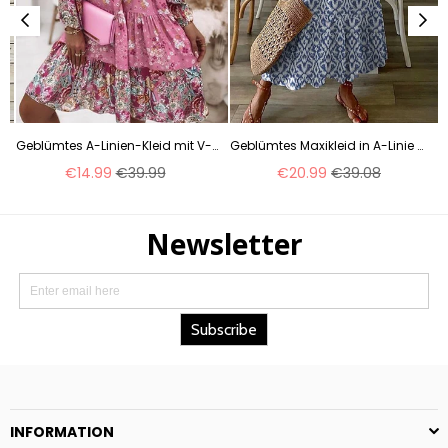
Geblümtes A-Linien-Kleid mit V-Ausschnitt und 3/4-Ärmeln über dem Knie m161507179
Geblümtes Maxikleid in A-Linie mit V-Ausschnitt und halblangen Ärmeln m161509014
Normaler
Normaler
€14.99
€39.99
€20.99
€39.08
Preis
Preis
INFORMATION