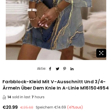
Aktie:
Farbblock-Kleid Mit V-Ausschnitt Und 3/4-
Ärmeln Über Dem Knie In A-Linie M161504954
14
sold in last
7
hours
€20.99
€35.68
Speichern
€14.69
(
41
%aus)
Normaler