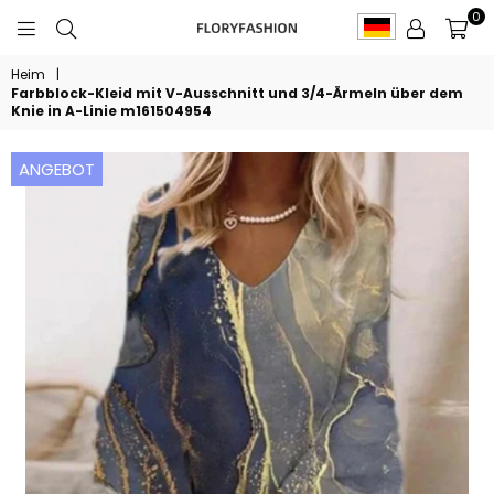
0
FLORYFASHION
Heim
|
Farbblock-Kleid mit V-Ausschnitt und 3/4-Ärmeln über dem
Knie in A-Linie m161504954
ANGEBOT