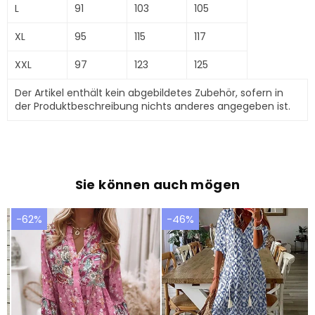
L
91
103
105
XL
95
115
117
XXL
97
123
125
Der Artikel enthält kein abgebildetes Zubehör, sofern in
der Produktbeschreibung nichts anderes angegeben ist.
Sie können auch mögen
-62%
-46%