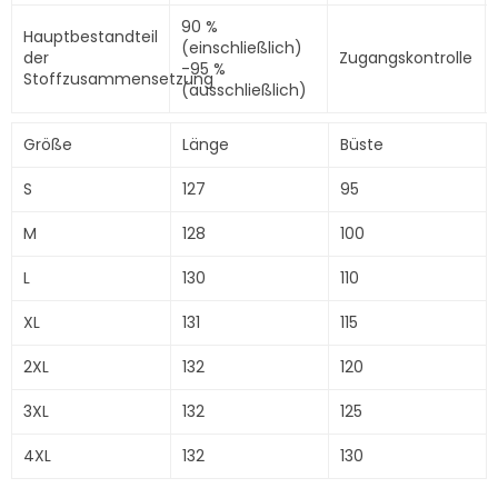
90 %
Hauptbestandteil
(einschließlich)
der
Zugangskontrolle
-95 %
Stoffzusammensetzung
(ausschließlich)
Größe
Länge
Büste
S
127
95
M
128
100
L
130
110
XL
131
115
2XL
132
120
3XL
132
125
4XL
132
130