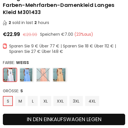
Farben-Mehrfarben-Damenkleid Langes
Kleid M301433
2
sold in last
2
hours
€22.99
€29.99
Speichern
€7.00
(
23
%aus)
Normaler
Preis
Sparen Sie 9 € Über 77 € | Sparen Sie 18 € Über 112 € |
Sparen Sie 27 € Über 148 €
FARBE:
WEISS
GRÖSSE:
S
S
M
L
XL
XXL
3XL
4XL
IN DEN EINKAUFSWAGEN LEGEN