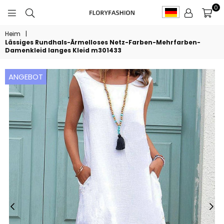
0
FLORYFASHION
Heim
|
Lässiges Rundhals-Ärmelloses Netz-Farben-Mehrfarben-
Damenkleid langes Kleid m301433
ANGEBOT