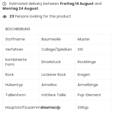
Estimated delivery between
Freitag 14 August
and
Montag 24 August
.
23
Persons looking for this product
BESCHREIBUNG
Stoffname
Baumwolle
Muster
Verfahren
Collage/Spleißen
Stil
kombinierte
Einzelstück
Rocklänge
Form
Rock
Lockerer Rock
Kragen
Hülsentyp
Ärmellos
Ärmellänge
Taillenform
mittlere Taille
Pop-Element
Hauptstoffzusammensetzung
Baumwolle
Stiltyp