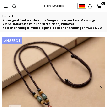
0
FLORYFASHION
Heim
|
Kann geöffnet werden, um Dinge zu verpacken. Messing-
Retro-Halskette mit Schriftzeichen, Pullover-
Kettenanhänger, vielseitiger tibetischer Anhänger m3331270
ANGEBOT