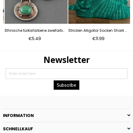
Ethnische türkisfarbene zweifarbige Ohrringe m1915010335
Stricken Alligator Socken Shark Socken Boden Wärmer Socken m1915010340
Normaler
Normaler
€5.49
€11.99
Preis
Preis
INFORMATION
SCHNELLKAUF