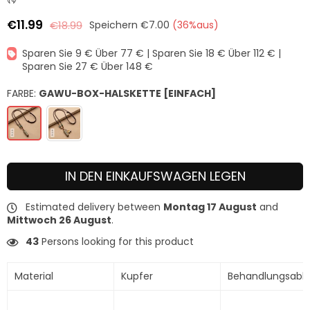
€11.99
€18.99
Speichern
€7.00
(
36
%aus)
Normaler
Preis
Sparen Sie 9 € Über 77 € | Sparen Sie 18 € Über 112 € |
Sparen Sie 27 € Über 148 €
FARBE:
GAWU-BOX-HALSKETTE [EINFACH]
IN DEN EINKAUFSWAGEN LEGEN
Estimated delivery between
Montag 17 August
and
Mittwoch 26 August
.
43
Persons looking for this product
Material
Kupfer
Behandlungsabl